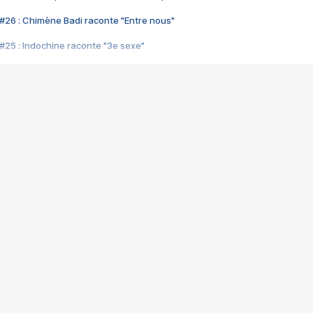
#26 : Chimène Badi raconte "Entre nous"
#25 : Indochine raconte "3e sexe"
#24 : Zaho raconte "C'est chelou"
#23 : Patrick Bruel raconte "Au café des délices"
#22 : Kyo raconte "Le chemin"
#21 : Nolwenn Leroy raconte "Cassé"
#20 : Patrick Hernandez raconte "Born to be alive"
#19 : Lorie raconte "Près de moi"
#18 : Michael Jones raconte "A nos actes manqués" (avec Jean-Jacque
#17 : Khaled raconte "Aïcha"
#16 : Corneille raconte "Parce qu'on vient de loin"
#15 : Indochine raconte "L'aventurier"