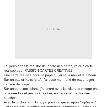
Publicité
Toujours dans le registre de la fête des pères, voici la carte
réalisée pour PASSION CARTES CREATIVES.
Une carte réalisée pour un papa qui aime la mer et le bateau.
Sur un papier Kaisercraft, j'ai posé mon fond de page façon
cabane de plage.
Sur un cardstock blanc, j'ai encré avec les distress vintage photo,
pine needles et peacock feather, en vaporisant entre deux
couches.
Avec le pochoir tim Holtz, j'ai posé un gesso épais "alphabet".
J'ai encré à la versafine sur mon fond le tampon du galion de