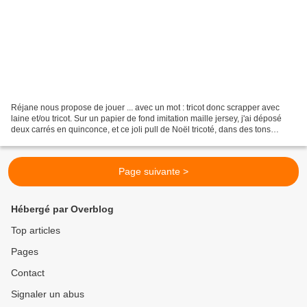
Réjane nous propose de jouer ... avec un mot : tricot donc scrapper avec
laine et/ou tricot. Sur un papier de fond imitation maille jersey, j'ai déposé
deux carrés en quinconce, et ce joli pull de Noël tricoté, dans des tons
brun/rose, quelques étoiles...
Page suivante >
Hébergé par Overblog
Top articles
Pages
Contact
Signaler un abus