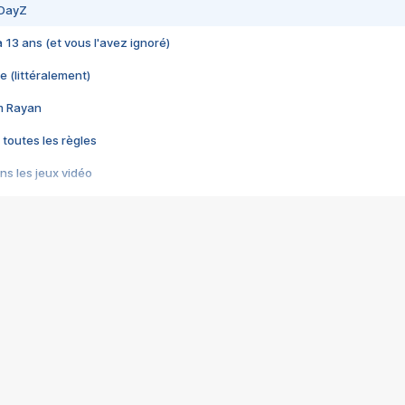
 DayZ
 a 13 ans (et vous l'avez ignoré)
e (littéralement)
im Rayan
 toutes les règles
s les jeux vidéo
us choquant de Rockstar ? - Le scandale BULLY
e plus moche de Steam
du RÊVE tourne au CAUCHEMAR
pendant 8 heures
it… à tort
umiliés par un jeu vidéo
ire - Final Fantasy 8