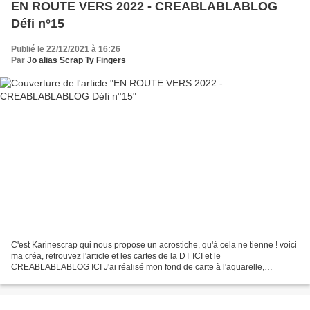
EN ROUTE VERS 2022 - CREABLABLABLOG
Défi n°15
Publié le 22/12/2021 à 16:26
Par
Jo alias Scrap Ty Fingers
C'est Karinescrap qui nous propose un acrostiche, qu'à cela ne tienne ! voici
ma créa, retrouvez l'article et les cartes de la DT ICI et le
CREABLABLABLOG ICI J'ai réalisé mon fond de carte à l'aquarelle,
tamponné des étoiles roses en fond à l'encre versafine...