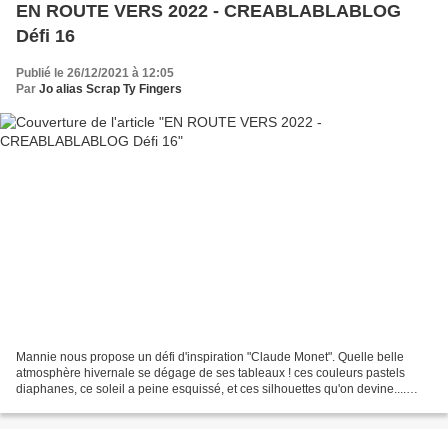
EN ROUTE VERS 2022 - CREABLABLABLOG
Défi 16
Publié le 26/12/2021 à 12:05
Par
Jo alias Scrap Ty Fingers
Mannie nous propose un défi d'inspiration "Claude Monet". Quelle belle
atmosphère hivernale se dégage de ses tableaux ! ces couleurs pastels
diaphanes, ce soleil a peine esquissé, et ces silhouettes qu'on devine....
voici ce que j'en ai fait, bonne journée...